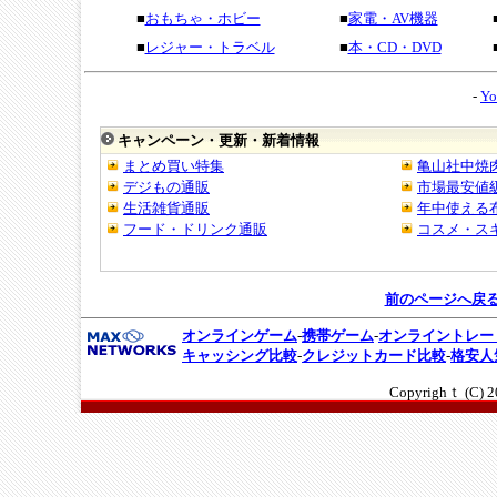
■
おもちゃ・ホビー
■
家電・AV機器
■
レジャー・トラベル
■
本・CD・DVD
-
Yo
キャンペーン・更新・新着情報
前のページへ戻
オンラインゲーム
-
携帯ゲーム
-
オンライントレー
キャッシング比較
-
クレジットカード比較
-
格安人
Copyrighｔ (C)