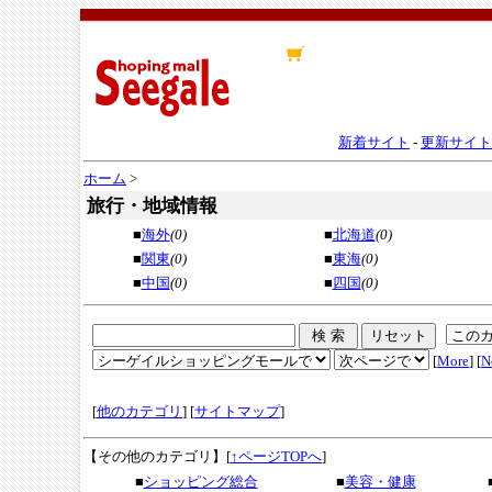
新着サイト
-
更新サイト
ホーム
>
旅行・地域情報
■
海外
(0)
■
北海道
(0)
■
関東
(0)
■
東海
(0)
■
中国
(0)
■
四国
(0)
[
More
] [
N
[
他のカテゴリ
] [
サイトマップ
]
【その他のカテゴリ】
[
↑ページTOPへ
]
■
ショッピング総合
■
美容・健康