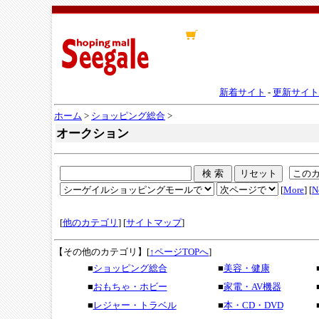
新着サイト
-
更新サイト
ホーム
>
ショッピング総合
>
オークション
[
More
] [
N
[
他のカテゴリ
] [
サイトマップ
]
【その他のカテゴリ】
[
↑ページTOPへ
]
■
ショッピング総合
■
美容・健康
■
おもちゃ・ホビー
■
家電・AV機器
■
レジャー・トラベル
■
本・CD・DVD