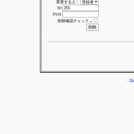
変更する人：
ID:
PASS:
削除確認チェック→
-
Yo